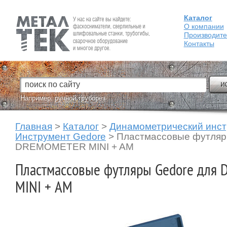
Каталог
Fein — Профессиональный электроинструмент для обработки
металла.
О компании
Производит
Контакты
Например:
ручной труборез
Главная
>
Каталог
>
Динамометрический инс
Инструмент Gedore
>
Пластмассовые футляр
DREMOMETER MINI + AM
Пластмассовые футляры Gedore для
MINI + AM