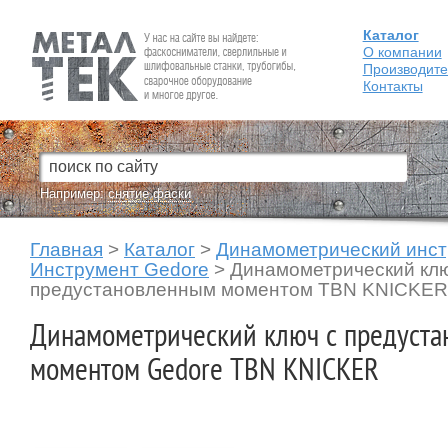
Каталог
Fein — Профессиональный электроинструмент для обработки
металла.
О компании
Производит
Контакты
Например:
снятие фаски
Главная
>
Каталог
>
Динамометрический инс
Инструмент Gedore
>
Динамометрический клю
предустановленным моментом TBN KNICKER
Динамометрический ключ с предуст
моментом Gedore TBN KNICKER