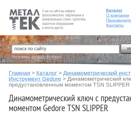
Каталог
Fein — Профессиональный электроинструмент для обработки
металла.
О компании
Производит
Контакты
Например:
ручной труборез
Главная
>
Каталог
>
Динамометрический инс
Инструмент Gedore
>
Динамометрический клю
предустановленным моментом TSN SLIPPER
Динамометрический ключ с предуст
моментом Gedore TSN SLIPPER