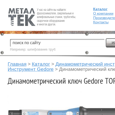
Каталог
Fein — Профессиональный электроинструмент для обработки
металла.
О компании
Производит
Контакты
Например:
шлифование труб
Главная
>
Каталог
>
Динамометрический инс
Инструмент Gedore
>
Динамометрический кл
Динамометрический ключ Gedore TO