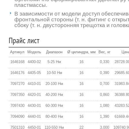
пластмассы.
В зависимости от модели доступ обеспечив
фронтальной стороны (т. н. фитинг с откры
сбоку (т. н. двусторонняя трещотка и головка
Прайс лист
Артикул
Модель
Диапазон
Ø цилиндра, мм
Вес, кг
Цен
1646168
4400-02
5-25 Нм
16
0,330
28728.0
1646176
4405-05
10-50 Нм
16
0,390
29685.6
7097270
4410-01
20-100 Нм
16
0,700
31983.8
7097350
4420-01
40-200 Нм
16
0,860
36388.8
7097430
4430-01
60-300 Нм
16
1,080
43283.5
7094090
4440-01
80-400 Нм
16
1,390
61669.4
7501310
4450-01
110-550 Нм
22
3,000
109740.9