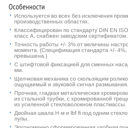
Особенности
Используется во всех без исключения про
производственных областях.
Классифицирован по стандарту DIN EN ISO 6
класс А, снабжен заводским сертификатом.
Точность работы +/- 3% от величины настр
момента. (Спецификация стандарта +/- 4%,
превышена.)
C штифтовой фиксацией для сменных насад
мм.
Щелчковая механика со скользящим ролико
ощущаемый и звуковой сигнал размыкания
Прочная, гладкая металлическая хромиров
из стальной трубки, с хромированной трещ
из усиленной стекловолокном пластмассы.
Двойная шкала Н·м и lbf·ft под одним стек
лупы.
Эргономично сформированная удобная руч