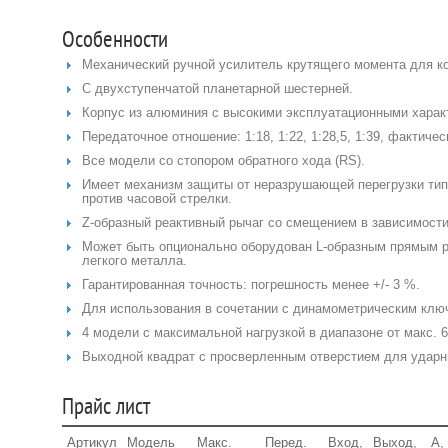
Особенности
Механический ручной усилитель крутящего момента для к
С двухступенчатой планетарной шестерней.
Корпус из алюминия с высокими эксплуатационными харак
Передаточное отношение: 1:18, 1:22, 1:28,5, 1:39, фактичес
Все модели со стопором обратного хода (RS).
Имеет механизм защиты от неразрушающей перегрузки типа
против часовой стрелки.
Z-образный реактивный рычаг со смещением в зависимости
Может быть опционально оборудован L-образным прямым 
легкого металла.
Гарантированная точность: погрешность менее +/- 3 %.
Для использования в сочетании с динамометрическим клю
4 модели с максимальной нагрузкой в диапазоне от макс. 6
Выходной квадрат с просверленным отверстием для ударн
Прайс лист
Артикул
Модель
Макс.
Перед.
Вход,
Выход,
A,