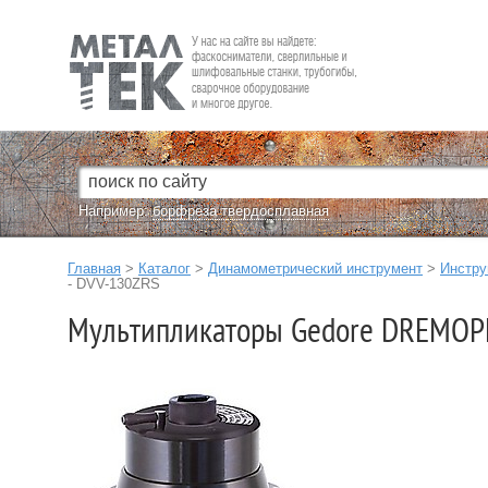
Fein — Профессиональный электроинструмент для обработки
металла.
Например:
борфреза твердосплавная
Главная
>
Каталог
>
Динамометрический инструмент
>
Инстру
- DVV-130ZRS
Мультипликаторы Gedore DREMOP