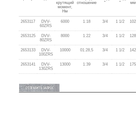
крутящий
отношение
"
"
мм
момент,
Нм
2653117
DVV-
6000
1:18
3/4
1 1/2
102
60ZRS
2653125
DVV-
8000
1:22
3/4
1 1/2
128
80ZRS
2653133
DVV-
10000
01:28,5
3/4
1 1/2
142
100ZRS
2653141
DVV-
13000
1:39
3/4
1 1/2
175
130ZRS
ОТПРАВИТЬ ЗАПРОС