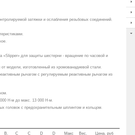
онтролируемой затяжки и ослабления резьбовых соединений.
теристиками.
кое.
 «Slipper» для защиты шестерни - вращение по часовой и
 от модели, изготовленный из хромованадиевой стали.
реактивным рычагом с регулируемым реактивным рычагом из
чом.
000 Н·м до макс. 13 000 Н·м.
ых головок с предохранительным шплинтом и кольцом.
B,
C
C
D
D
Макс
Вес,
Цена, руб