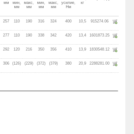
мм
мин,
макс,
мин,
макс,
усилие,
кг
мм
мм
мм
мм
Нм
257
110
190
316
324
400
10,5
915274.06
277
110
190
338
342
420
13,4
1601873.25
292
120
216
350
356
410
13,9
1830548.12
306
(126)
(229)
(372)
(379)
380
20,9
2288281.00