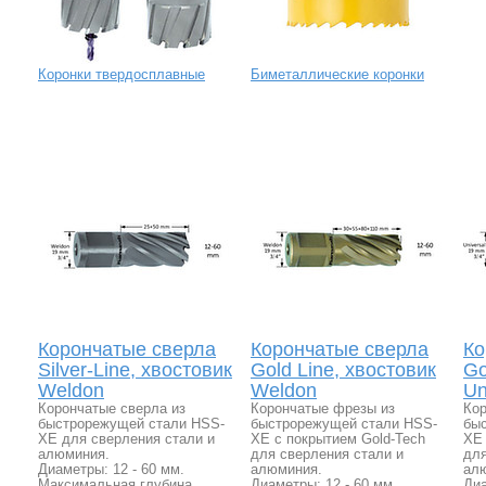
Коронки твердосплавные
Биметаллические коронки
Корончатые сверла
Корончатые сверла
Ко
Silver-Line, хвостовик
Gold Line, хвостовик
Go
Weldon
Weldon
Un
Корончатые сверла из
Корончатые фрезы из
Кор
быстрорежущей стали HSS-
быстрорежущей стали HSS-
бы
XE для сверления стали и
XE с покрытием Gold-Tech
XE 
алюминия.
для сверления стали и
для
Диаметры: 12 - 60 мм.
алюминия.
ал
Максимальная глубина
Диаметры: 12 - 60 мм.
Диа