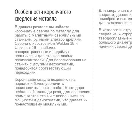
Особенности корончатого
Для сверления ме
сверлом, дополни
сверления металла
приобрести вытал
для охлаждения с
В данном разделе вы найдете
В каталоге инстр
корончатые сверла по металлу для
сверла из быстро
работы с магнитными сверлильными
твердосплавные к
станками, ручными электро дрелями.
большого диаметра
Сверла с хвостовиком Weldon 19 и
наличии сверла дл
Universal 19 - наиболее
распространенные и подойдут
практически для станков любых
производителей. Для использования на
станках с другими держателями,
понадобится соответствующий
переходник.
Корончатые сварла позволяют на
порядок и более увеличить
производительность работ. Благодаря
небольшой площади реза, для сверления
применяются станки с небольшими по
мощности и двигателями, что далает их
по-настоящему мобильными.
2005—2026 ©
МЕТАЛ-ТЕК