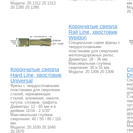
Модели: 20.1312 20.1313
мм
20.1285 20.1280.
Мод
20.
Корончатые сверла
Rail Line, хвостовик
Weldon
Специальная серия фрезы с
твердосплавными
пластинами для сверления
железнодорожных рельс.
Диаметры: 18 - 36 мм.
Максимальная глубина
сверления: 30 и 55 мм.
Корончатые сверла
Сп
Модели: 20.1306 20.1309
Hard Line, хвостовик
Dr
Universal
Спи
вну
Фрезы с твердосплавными
по
пластинами для сверления
для
сталей, нержавеющих
Ста
сталей, алюминия, никеля,
не
чугуна, сплавов, графита.
чуг
Диаметры: 12 - 65 мм и в
рел
дюймах 11/16 - 2 1/16".
дру
Максимальная глубина
экз
сверления: 40 / 55 / 80 / 110
Диа
мм.
Ма
Модели: 20.1630 20.1640
све
20.1670