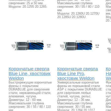
сверления: 25 и 50 мм.
Максимальная глубина
дюй
Модели: 20.1255 20.1265.
сверления: 30 / 55 / 80 / 110
Ма
мм.
све
Модели: 20.1260U 20.1270U
мм
20.1285U 20.1280U.
Мод
20.
Корончатые сверла
Корончатые сверла
Ко
Blue Line, хвостовик
Blue Line Pro,
Ha
Weldon
хвостовик Weldon
We
Быстрорежущие корончатые
Универсальные корончатые
Фр
фрезы с покрытием
фрезы из порошковой стали
пла
DURABLUE для сверления
ASP с покрытием DURABLUE
ст
стали, нержавеющей стали,
для сверления любых
ста
алюминия, чугуна.
сталей, чугуна, рельс.
чуг
Диаметры: 12 - 60 мм.
Диаметры: 12 - 36 мм.
Диа
Максимальная глубина
Максимальная глубина
дюй
сверления: 30 / 55 / 80 / 110
сверления: 30 / 55 мм.
Ма
мм.
Модели: 20.1284 20.1317.
све