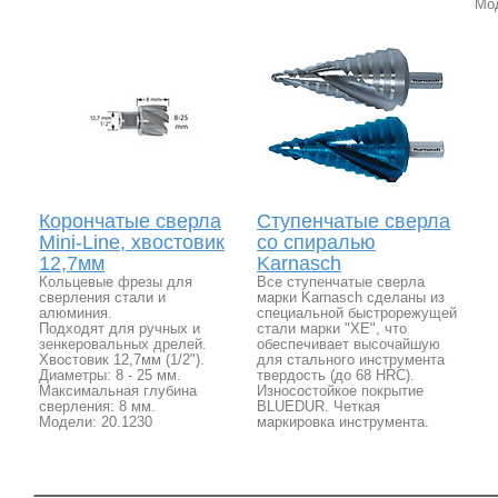
Мод
Корончатые сверла
Ступенчатые сверла
Mini-Line, хвостовик
со спиралью
12,7мм
Karnasch
Кольцевые фрезы для
Все ступенчатые сверла
сверления стали и
марки Karnasch сделаны из
алюминия.
специальной быстрорежущей
Подходят для ручных и
стали марки "ХЕ", что
зенкеровальных дрелей.
обеспечивает высочайшую
Хвостовик 12,7мм (1/2").
для стального инструмента
Диаметры: 8 - 25 мм.
твердость (до 68 HRC).
Максимальная глубина
Износостойкое покрытие
сверления: 8 мм.
BLUEDUR. Четкая
Модели: 20.1230
маркировка инструмента.
ПОЛЕЗНАЯ ИНФОРМАЦИЯ