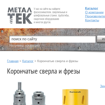
Каталог
Fein — Профессиональный электроинструмент для обработки
металла.
О компании
Производит
Контакты
Например:
кромкорез
Главная
>
Каталог
>
Корончатые сверла и фрезы
Корончатые сверла и фрезы
Зе