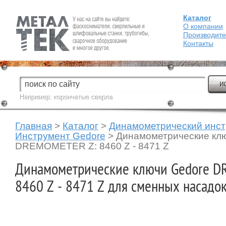
Каталог
Fein — Профессиональный электроинструмент для обработки
металла.
О компании
Производит
Контакты
Например:
корончатые сверла
Главная
>
Каталог
>
Динамометрический инс
Инструмент Gedore
>
Динамометрические кл
DREMOMETER Z: 8460 Z - 8471 Z
Динамометрические ключи Gedore 
8460 Z - 8471 Z для сменных насадо