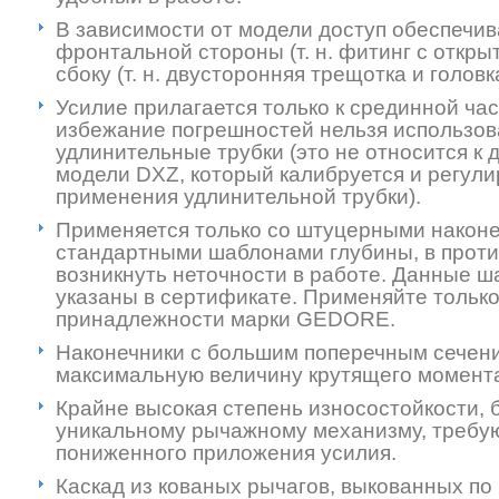
В зависимости от модели доступ обеспечив
фронтальной стороны (т. н. фитинг с откры
сбоку (т. н. двусторонняя трещотка и головка
Усилие прилагается только к срединной част
избежание погрешностей нельзя использов
удлинительные трубки (это не относится к
модели DXZ, который калибруется и регули
применения удлинительной трубки).
Применяется только со штуцерными након
стандартными шаблонами глубины, в проти
возникнуть неточности в работе. Данные 
указаны в сертификате. Применяйте тольк
принадлежности марки GEDORE.
Наконечники с большим поперечным сечен
максимальную величину крутящего момент
Крайне высокая степень износостойкости, 
уникальному рычажному механизму, треб
пониженного приложения усилия.
Каскад из кованых рычагов, выкованных по