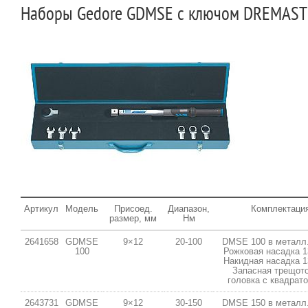
Наборы Gedore GDMSE с ключом DREMAST
Артикул
Модель
Присоед.
Диапазон,
Комплектаци
размер, мм
Нм
2641658
GDMSE
9×12
20-100
DMSE 100 в металл
100
Рожковая насадка 1
Накидная насадка 1
Запасная трещот
головка с квадрато
2643731
GDMSE
9×12
30-150
DMSE 150 в металл