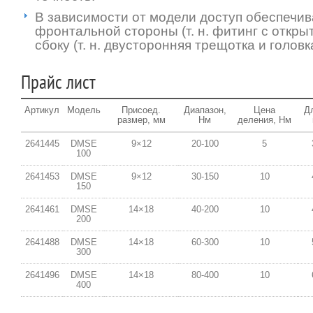
В зависимости от модели доступ обеспечив
фронтальной стороны (т. н. фитинг с откры
сбоку (т. н. двусторонняя трещотка и головка
Прайс лист
Артикул
Модель
Присоед.
Диапазон,
Цена
Д
размер, мм
Нм
деления, Нм
2641445
DMSE
9×12
20-100
5
100
2641453
DMSE
9×12
30-150
10
150
2641461
DMSE
14×18
40-200
10
200
2641488
DMSE
14×18
60-300
10
300
2641496
DMSE
14×18
80-400
10
400