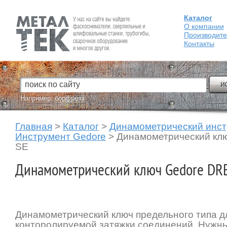
Каталог
Fein — Профессиональный электроинструмент для обработки
металла.
О компании
Производит
Контакты
Например:
борфреза
Главная
>
Каталог
>
Динамометрический инс
Инструмент Gedore
>
Динамометрический к
SE
Динамометрический ключ Gedore DR
Динамометрический ключ предельного типа д
конторолируемой затяжки соединений. Нужн