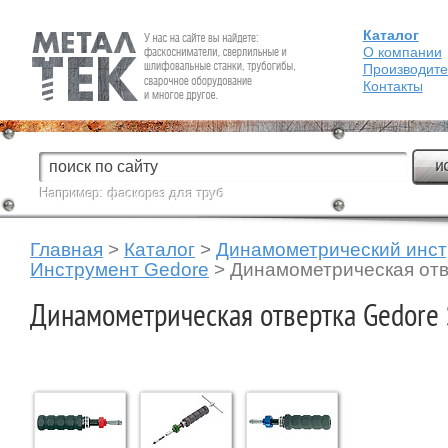
Каталог
Fein — Профессиональный электроинструмент для обработки
металла.
О компании
Производит
Контакты
Например:
фаскорез для труб
Главная
>
Каталог
>
Динамометрический инс
Инструмент Gedore
>
Динамометрическая отве
Динамометрическая отвертка Gedore 