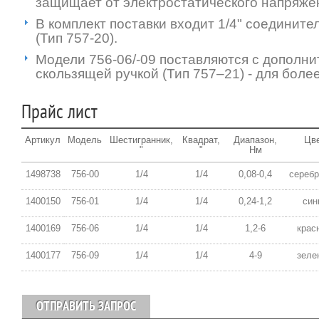
защищает от электростатического напряже
В комплект поставки входит 1/4" соединит
(Тип 757-20).
Модели 756-06/-09 поставляются с дополн
скользящей ручкой (Тип 757–21) - для боле
Прайс лист
Артикул
Модель
Шестигранник,
Квадрат,
Диапазон,
Цв
"
"
Нм
1498738
756-00
1/4
1/4
0,08-0,4
сереб
1400150
756-01
1/4
1/4
0,24-1,2
син
1400169
756-06
1/4
1/4
1,2-6
крас
1400177
756-09
1/4
1/4
4-9
зеле
ОТПРАВИТЬ ЗАПРОС