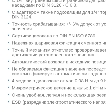
C 1/4" внутренним шестигранником для рабо
насадками по DIN 3126 - C 6,3.
C адаптером также подходящим для 1/4" то
DIN 3124.
Tочность срабатывания: +/- 6% допуск от у
значения.
Cертифицирована по DIN EN ISO 6789.
Надежная шариковая фиксация сменного и
Tочный механизм отчетливо проворачивает
достижении установленного значения.
Автоматический возврат в исходную позиц
Не сбиваемая фиксация значения посредство
системы фиксирует автоматически заданно
4 модели в диапазоне от von 0,08 Н·м до 9 
Микрометрическое деление шкалы: 1 cН·м и
Очень удобная, легкая и нескользящая рези
ESD (разрядник электростатического напр