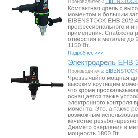
Производитель:
EIBENSTOCK 
Компактная дрель с выс
моментом и большим за
EIBENSTOCK EHB 20/2.4
профессионального и ин
применения. Снабжена 
отверстия в металле до
1150 Вт.
Подробнее >>>
Электродрель EHB 3
Производитель:
EIBENSTOCK 
Чрезвычайно мощная дре
высоким крутящим момен
что кроме проскальзыв
оснащается также устро
электронного контроля
момента. Это, а также ре
возможным использовани
качестве резьбонарезно
Диаметр сверления в мет
мощность 1800 Вт.