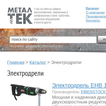
Каталог
Fein — Профессиональный электроинструмент для обработки
металла.
О компании
Производит
Контакты
Например:
динамометрический ключ
Главная
>
Каталог
>
Электродрели
Электродрели
Электродрель EHB 16
Производитель:
EIBENSTOCK 
Мощная и надежная дре
двухскоростным редукто