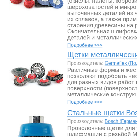
(окислы, налёты, коррози
шероховатостей и микро
выточенных деталей из 
их сплавов, а также при
старения древесины на 
Окончательная шлифовка
деталей и металлически
Подробнее >>>
Щетки металлическ
Производитель:
Germaflex (П
Различные формы и жест
позволяют подобрать не
для разных видов работ
поверхности (поверхнос
металлические конструкц
Подробнее >>>
Стальные щетки Bo
Производитель:
Bosch (Герма
Проволочные щетки для 
шлифмашин с резьбой M 