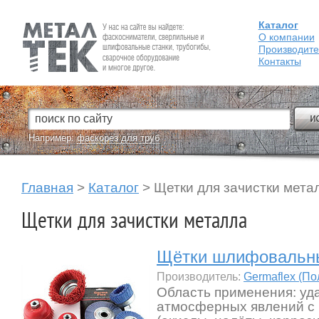
Каталог
Fein — Профессиональный электроинструмент для обработки
металла.
О компании
Производит
Контакты
Например:
фаскорез для труб
Главная
>
Каталог
>
Щетки для зачистки мета
Щетки для зачистки металла
Щётки шлифовальны
Производитель:
Germaflex (П
Область применения: уд
атмосферных явлений с 