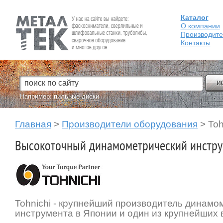
Каталог
Fein — Профессиональный электроинструмент для обработки
металла.
О компании
Производит
Контакты
Например:
пильные диски
Главная
>
Производители оборудования
> Toh
Высокоточный динамометрический инстру
Tohnichi - крупнейший производитель динамо
инструмента в Японии и один из крупнейших 