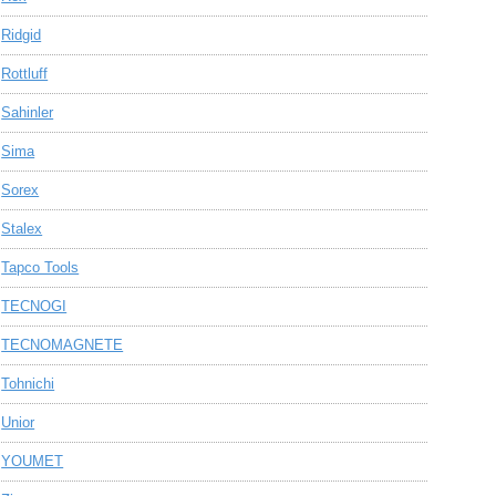
Ridgid
Rottluff
Sahinler
Sima
Sorex
Stalex
Tapco Tools
TECNOGI
TECNOMAGNETE
Tohnichi
Unior
YOUMET