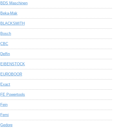
BDS Maschinen
Beka-Mak
BLACKSMITH
Bosch
CBC
Delfin
EIBENSTOCK
EUROBOOR
Exact
FE Powertools
Fein
Femi
Gedore