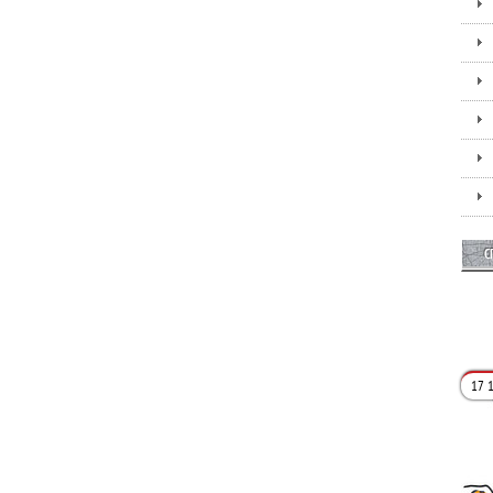
С
17 1