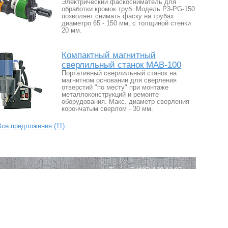
Электрический фаскосниматель для
обработки кромок труб. Модель P3-PG-150
позволяет снимать фаску на трубах
диаметро 65 - 150 мм, с толщиной стенки
20 мм.
Компактный магнитный
сверлильный станок МАВ-100
Портативный сверлильный станок на
магнитном основании для сверления
отверстий "по месту" при монтаже
металлоконструкций и ремонте
оборудования. Макс. диаметр сверления
корончатым сверлом - 30 мм.
Все предложения (11)
Тел.: +7 (495) 120-12-97
Адрес: г. Москва, ул. Кирпичная д. 48
Электронная почта:
info@metal-tec.ru