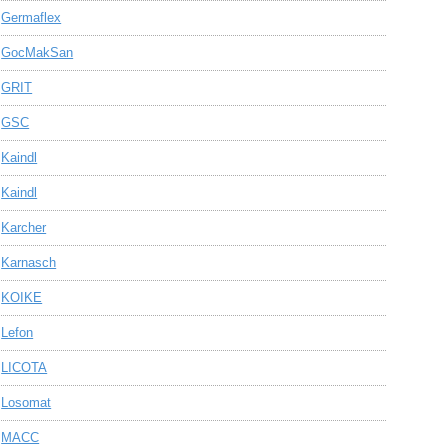
Germaflex
GocMakSan
GRIT
GSC
Kaindl
Kaindl
Karcher
Karnasch
KOIKE
Lefon
LICOTA
Losomat
MACC