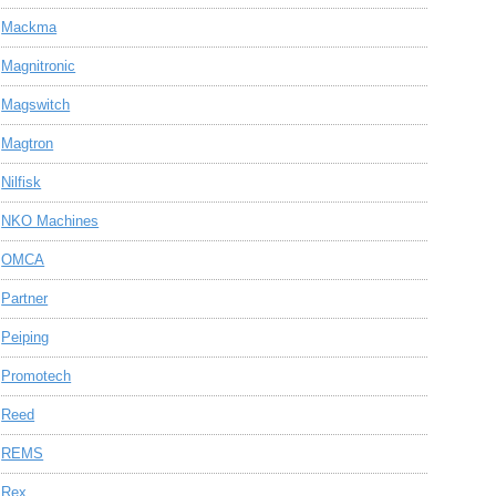
Mackma
Magnitronic
Magswitch
Magtron
Nilfisk
NKO Machines
OMCA
Partner
Peiping
Promotech
Reed
REMS
Rex