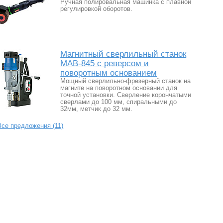
Ручная полировальная машинка с плавной
регулировкой оборотов.
Магнитный сверлильный станок
MAB-845 с реверсом и
поворотным основанием
Мощный сверлильно-фрезерный станок на
магните на поворотном основании для
точной установки. Сверление корончатыми
сверлами до 100 мм, спиральными до
32мм, метчик до 32 мм.
Все предложения (11)
Тел.: +7 (495) 120-12-97
Адрес: г. Москва, ул. Кирпичная д. 48
Электронная почта:
info@metal-tec.ru