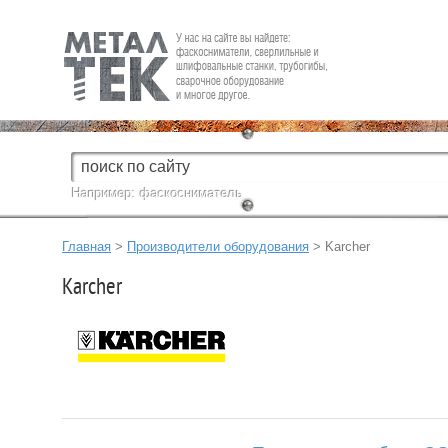
Fein — Профессиональный электроинструмент для обработки
металла.
Например:
фаскосниматель
Главная
>
Производители оборудования
> Karcher
Karcher