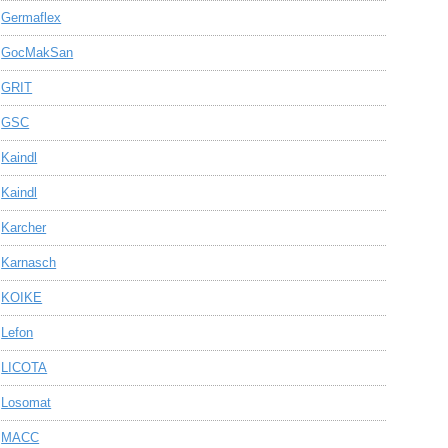
Germaflex
GocMakSan
GRIT
GSC
Kaindl
Kaindl
Karcher
Karnasch
KOIKE
Lefon
LICOTA
Losomat
MACC