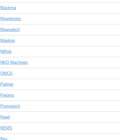
Mackma
Magnitronic
Magswitch
Magtron
Nilfisk
NKO Machines
OMCA
Partner
Peiping
Promotech
Reed
REMS
Rex