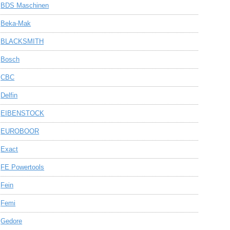
BDS Maschinen
Beka-Mak
BLACKSMITH
Bosch
CBC
Delfin
EIBENSTOCK
EUROBOOR
Exact
FE Powertools
Fein
Femi
Gedore