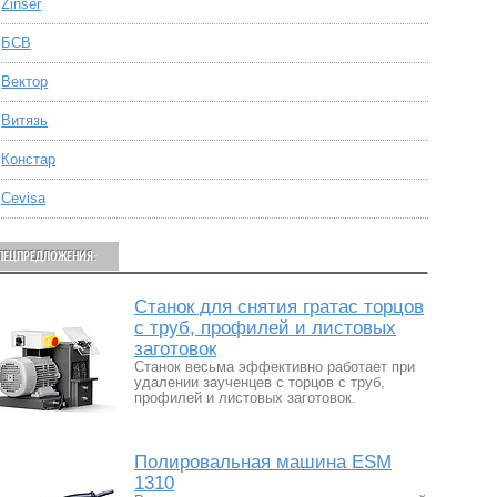
Zinser
БСВ
Вектор
Витязь
Констар
Сevisa
ПЕЦПРЕДЛОЖЕНИЯ:
Станок для снятия гратас торцов
с труб, профилей и листовых
заготовок
Станок весьма эффективно работает при
удалении заученцев с торцов с труб,
профилей и листовых заготовок.
Полировальная машина ESM
1310