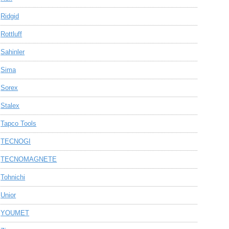
Ridgid
Rottluff
Sahinler
Sima
Sorex
Stalex
Tapco Tools
TECNOGI
TECNOMAGNETE
Tohnichi
Unior
YOUMET