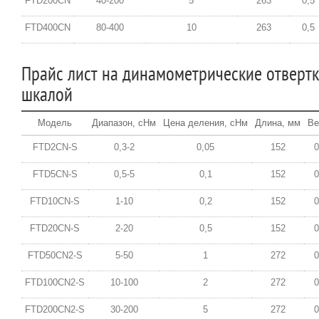
FTD200CN
40-200
5
263
0,5
FTD400CN
80-400
10
263
0,5
Прайс лист на динамометрические отвертк
шкалой
Модель
Диапазон, сНм
Цена деления, сНм
Длина, мм
Ве
FTD2CN-S
0,3-2
0,05
152
0
FTD5CN-S
0,5-5
0,1
152
0
FTD10CN-S
1-10
0,2
152
0
FTD20CN-S
2-20
0,5
152
0
FTD50CN2-S
5-50
1
272
0
FTD100CN2-S
10-100
2
272
0
FTD200CN2-S
30-200
5
272
0