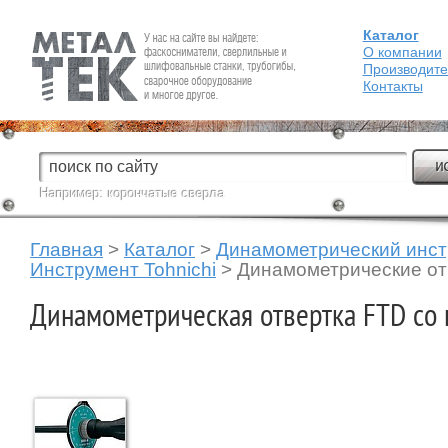
Каталог
Fein — Профессиональный электроинструмент для обработки
металла.
О компании
Производит
Контакты
Например:
корончатые сверла
Главная
>
Каталог
>
Динамометрический инс
Инструмент Tohnichi
>
Динамометрические от
Динамометрическая отвертка FTD со