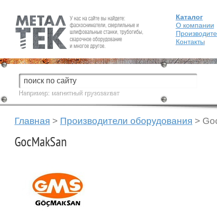
Каталог
Fein — Профессиональный электроинструмент для обработки
металла.
О компании
Производит
Контакты
Например:
магнитный грузозахват
Главная
>
Производители оборудования
> Go
GocMakSan