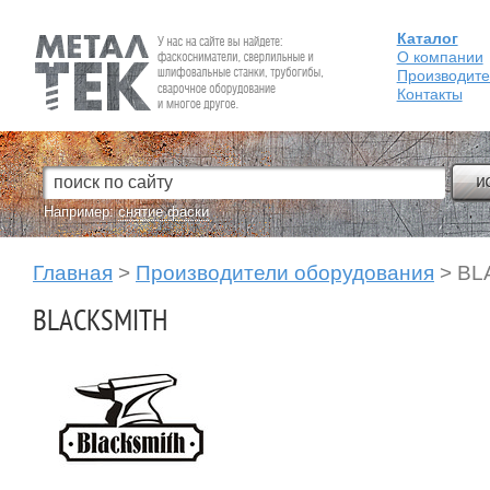
Каталог
Fein — Профессиональный электроинструмент для обработки
металла.
О компании
Производит
Контакты
Например:
снятие фаски
Главная
>
Производители оборудования
> BL
BLACKSMITH