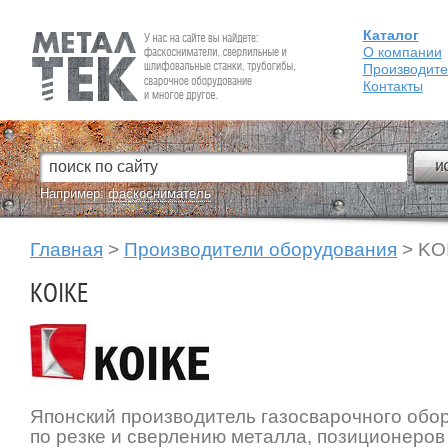
Каталог
Fein — Профессиональный электроинструмент для обработки
металла.
О компании
Производит
Контакты
Например:
фаскосниматель
Главная
>
Производители оборудования
> KO
KOIKE
Японский производитель газосварочного обо
по резке и сверлению металла, позиционеров 