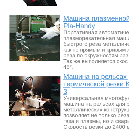
Машина плазменной 
Pla-Handy
Портативная автоматиче
плазморезательная маши
быстрого реза металлич
как по прямым и кривым л
реза по окружностям раз
Так же выполняется скос
45°.
Машина на рельсах
термической резки K
3
Универсальная многофу
машина на рельсах для 
металлических конструкц
позволяет не только рез
газа и плазмы, но и свар
Скорость резки до 2400 