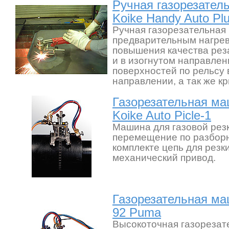
Ручная газорезател
Koike Handy Auto Pl
Ручная газорезательная
предварительным нагре
повышения качества реза
и в изогнутом направлен
поверхностей по рельсу 
направлении, а так же кр
Газорезательная ма
Koike Auto Picle-1
Машина для газовой резк
перемещение по разборн
комплекте цепь для резк
механический привод.
Газорезательная ма
92 Puma
Высокоточная газореза