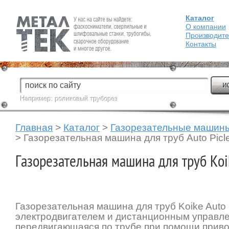
Каталог
Fein — Профессиональный электроинструмент для обработки
металла.
О компании
Производит
Контакты
Например:
роликовый труборез
Главная
>
Каталог
>
Газорезательные машин
>
Газорезательная машина для труб Auto Picl
Газорезательная машина для труб Koik
Газорезательная машина для труб Koike Auto P
электродвигателем и дистанционным управл
передвигающаяся по трубе при помощи приво