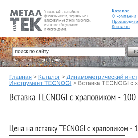
Каталог
Fein — Профессиональный электроинструмент для обработки
металла.
О компании
Производит
Контакты
Например:
накидной ключ
Главная
>
Каталог
>
Динамометрический инс
Инструмент TECNOGI
>
Вставка TECNOGI с х
Вставка TECNOGI с храповиком - 100
Цена на вставку TECNOGI с храповиком - 