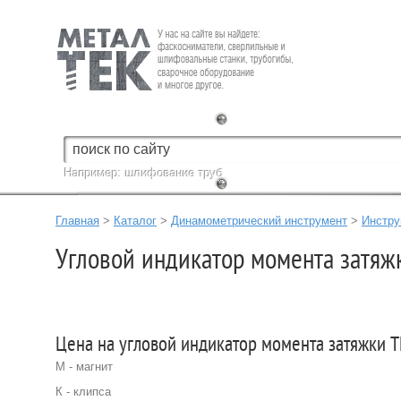
Fein — Профессиональный электроинструмент для обработки
металла.
Например:
шлифование труб
Главная
>
Каталог
>
Динамометрический инструмент
>
Инстр
Угловой индикатор момента затяж
Цена на угловой индикатор момента затяжки 
М - магнит
К - клипса