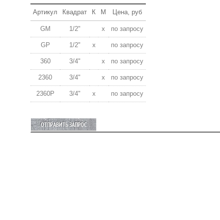
Артикул
Квадрат
К
M
Цена, руб
GM
1/2"
x
по запросу
GP
1/2"
x
по запросу
360
3/4"
x
по запросу
2360
3/4"
x
по запросу
2360P
3/4"
x
по запросу
ОТПРАВИТЬ ЗАПРОС