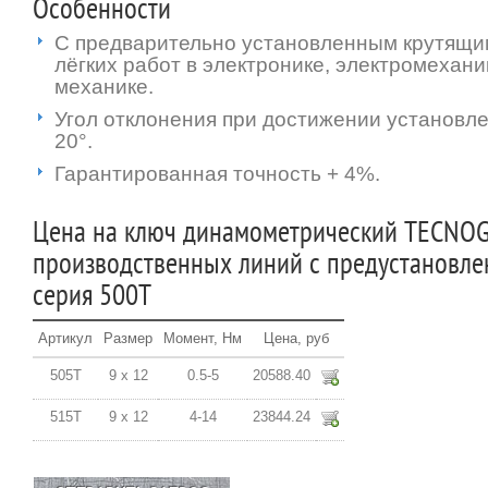
Особенности
С предварительно установленным крутящи
лёгких работ в электронике, электромехани
механике.
Угол отклонения при достижении установле
20°.
Гарантированная точность + 4%.
Цена на ключ динамометрический TECNOG
производственных линий с предустановл
серия 500T
Артикул
Размер
Момент, Нм
Цена, руб
505T
9 x 12
0.5-5
20588.40
515T
9 x 12
4-14
23844.24