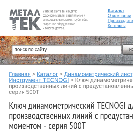
Каталог
Fein — Профессиональный электроинструмент для обработки
металла.
О компании
Производит
Контакты
Например:
балансир
Главная
>
Каталог
>
Динамометрический инс
Инструмент TECNOGI
>
Ключ динамометриче
производственных линий с предустановленн
серия 500T
Ключ динамометрический TECNOGI д
производственных линий с предуста
моментом - серия 500T