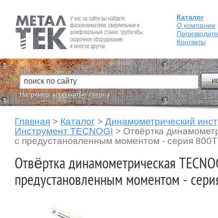
Каталог
Fein — Профессиональный электроинструмент для обработки
металла.
О компании
Производит
Контакты
Например:
корончатые сверла
Главная
>
Каталог
>
Динамометрический инс
Инструмент TECNOGI
>
Отвёртка динамомет
с предустановленным моментом - серия 800T
Отвёртка динамометрическая TECNOG
предустановленным моментом - сери