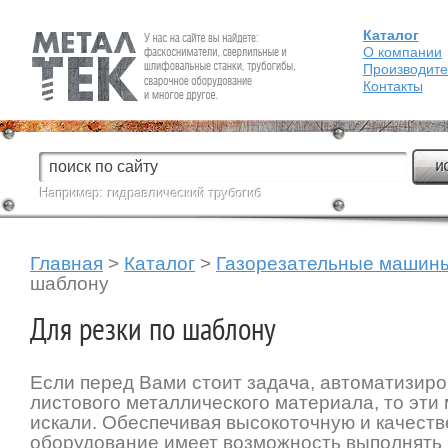
Каталог
Fein — Профессиональный электроинструмент для обработки
металла.
О компании
Производит
Контакты
Например:
гидравлический трубогиб
Главная
>
Каталог
>
Газорезательные машин
шаблону
Для резки по шаблону
Если перед Вами стоит задача, автоматизиро
листового металлического материала, то эти
искали. Обеспечивая высокоточную и качеств
оборудование имеет возможность выполнять 