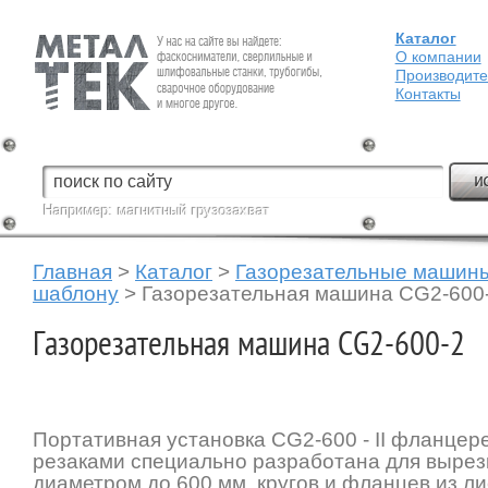
Каталог
Fein — Профессиональный электроинструмент для обработки
металла.
О компании
Производит
Контакты
Например:
магнитный грузозахват
Главная
>
Каталог
>
Газорезательные машин
шаблону
>
Газорезательная машина CG2-600
Газорезательная машина CG2-600-2
Портативная установка CG2-600 - II фланцере
резаками специально разработана для вырез
диаметром до 600 мм, кругов и фланцев из ли