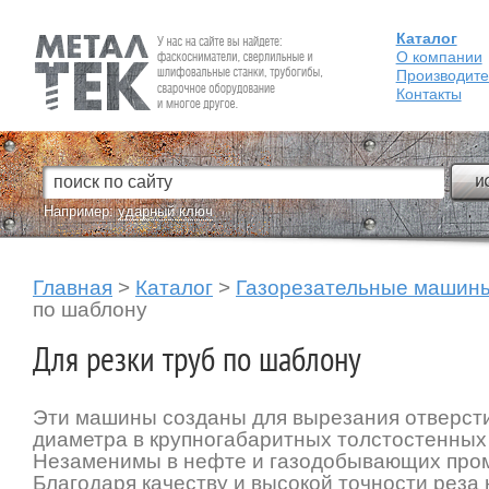
Каталог
Fein — Профессиональный электроинструмент для обработки
металла.
О компании
Производит
Контакты
Например:
ударный ключ
Главная
>
Каталог
>
Газорезательные машин
по шаблону
Для резки труб по шаблону
Эти машины созданы для вырезания отверст
диаметра в крупногабаритных толстостенных
Незаменимы в нефте и газодобывающих про
Благодаря качеству и высокой точности реза 