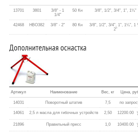
13701
3801
3/8" - 1
50 Кн
3/8", 1/2", 3/4", 1", 1¼"
1/4"
42468
HBO382
3/8" - 2"
80 Кн
3/8", 1/2", 3/4", 1", 1¼", 1
2"
Дополнительная оснастка
Артикул
Наименование
Вес, кг
Цена, ру
14031
Поворотный штатив
7,5
по запрос
14061
2,5 л масла для гибочных устройств
2,50
12200.00
21896
Правильный пресс
1,0
10400.00