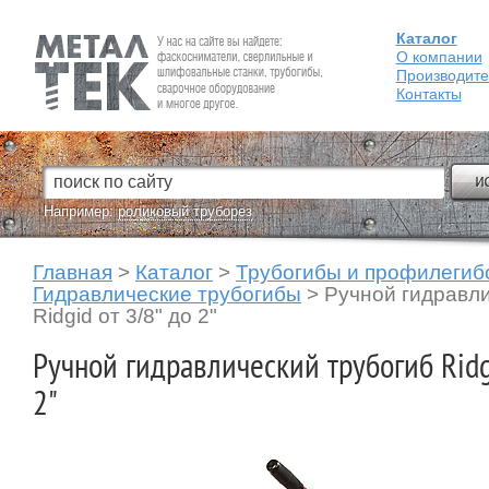
Каталог
Fein — Профессиональный электроинструмент для обработки
металла.
О компании
Производит
Контакты
Например:
роликовый труборез
Главная
>
Каталог
>
Трубогибы и профилегиб
Гидравлические трубогибы
>
Ручной гидравли
Ridgid от 3/8" до 2"
Ручной гидравлический трубогиб Ridg
2"