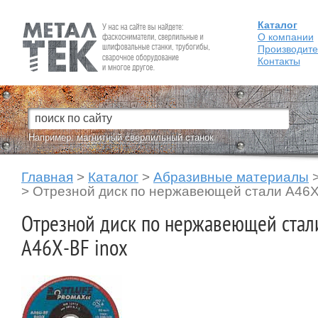
Каталог
Fein — Профессиональный электроинструмент для обработки
металла.
О компании
Производит
Контакты
Например:
магнитный сверлильный станок
Главная
>
Каталог
>
Абразивные материалы
>
Отрезной диск по нержавеющей стали A46X
Отрезной диск по нержавеющей стали
A46X-BF inox