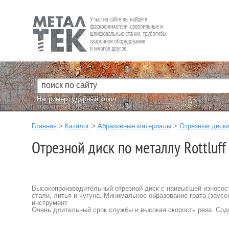
Fein — Профессиональный электроинструмент для обработки
металла.
Например:
ударный ключ
Главная
>
Каталог
>
Абразивные материалы
>
Отрезные диск
Отрезной диск по металлу Rottluf
Высокопроизводительный отрезной диск с наивысшей износост
стали, литья и чугуна. Минимальное образование грата (заусе
инструмент.
Очень длительный срок службы и высокая скорость реза. Сод