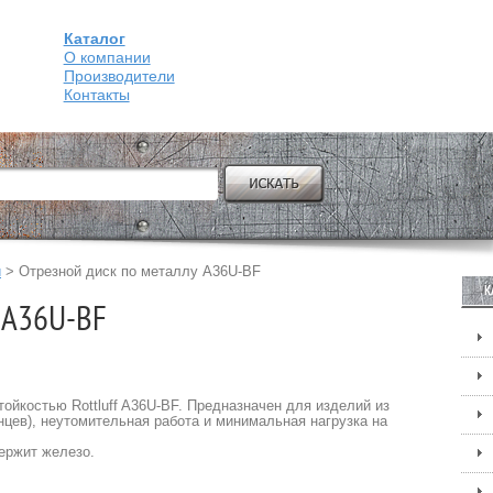
Каталог
О компании
Производители
Контакты
и
>
Отрезной диск по металлу A36U-BF
К
f A36U-BF
ойкостью Rottluff A36U-BF. Предназначен для изделий из
нцев), неутомительная работа и минимальная нагрузка на
ержит железо.