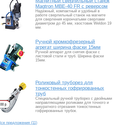
Магнитный сверлильный станок
Magtron MBE-40 FR с реверсом
Надежный, компактный и удобный в
работе сверлильный станок на магните
для сверления корончатыми сверлами
диаметром до 45 мм, хвостовик Weldon 19
мм.
Ручной кромкофрезерный
агрегат ширина фаски 15мм
Ручной аппарат для снятия фаски с
листовой стали и труб. Ширина фаски
15мм.
Роликовый труборез для
тонкостенных гофрированных
труб
Специальный ручной труборез с двойными
направляющими роликами для точного и
00 р.
аккуратного отрезания тонкостенных
гофрированных трубок.
Все предложения (11)