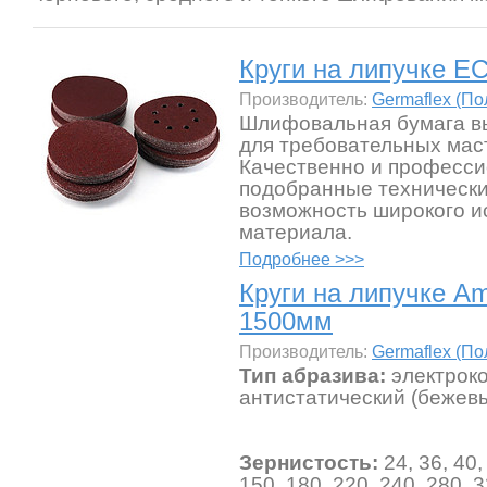
Круги на липучке E
Производитель:
Germaflex (П
Шлифовальная бумага вы
для требовательных мас
Качественно и професс
подобранные техническ
возможность широкого и
материала.
Подробнее >>>
Круги на липучке Am
1500мм
Производитель:
Germaflex (П
Тип абразива:
электрок
антистатический (бежевы
Зернистость:
24, 36, 40,
150, 180, 220, 240, 280, 3