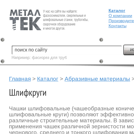
Каталог
Fein — Профессиональный электроинструмент для обработки
металла.
О компании
Производит
Контакты
Например:
фаскорез для труб
Главная
>
Каталог
>
Абразивные материалы
Шлифкруги
Чашки шлифовальные (чашеобразные кониче
шлифовальные круги) позволяют эффективно
различные строительные материалы. В завис
применения чашек различной зернистости м
чернового, среднего и тонкого шлифования м