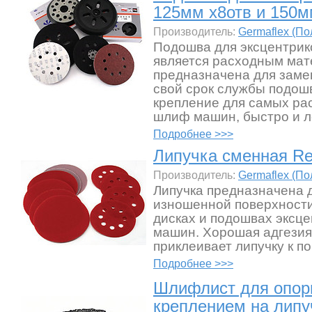
125мм х8отв и 150м
Производитель:
Germaflex (П
Подошва для эксцентри
является расходным мат
предназначена для зам
свой срок службы подош
крепление для самых ра
шлиф машин, быстро и л
Подробнее >>>
Липучка сменная Re
Производитель:
Germaflex (П
Липучка предназначена 
изношенной поверхности
дисках и подошвах эксц
машин. Хорошая адгезия
приклеивает липучку к п
Подробнее >>>
Шлифлист для опорн
креплением на липуч