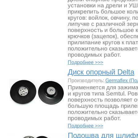
установки на дрели и У
прикрепить большое кол
кругов: войлок, овчину, п
липучке с различной зер
поверхность и большое 
крючков (зацепок), обес
прилипание кругов к пла
положительно сказывает
проводимых работ.
Подробнее >>>
Диск опорный Delta
Производитель:
Germaflex (П
Применяется для зажима
и кругов типа Semtul. Ро
поверхность позволяет 
большую площадь прилег
положительно сказывает
проводимых работ.
Подробнее >>>
Подошва для шлиф