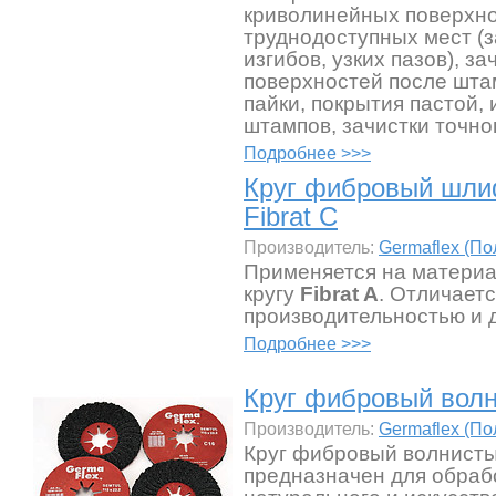
криволинейных поверхно
труднодоступных мест (з
изгибов, узких пазов), за
поверхностей после штам
пайки, покрытия пастой,
штампов, зачистки точног
Подробнее >>>
Круг фибровый шл
Fibrat C
Производитель:
Germaflex (П
Применяется на материа
кругу
Fibrat A
. Отличает
производительностью и 
Подробнее >>>
Круг фибровый волн
Производитель:
Germaflex (П
Круг фибровый волнистый
предназначен для обраб