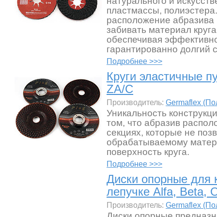
натурального и искусств
пластмассы, полиэстера
расположение абразива 
забивать материал круга
обеспечивая эффективн
гарантированно долгий 
Подробнее >>>
Круги эластичные п
ZA/C
Производитель:
Germaflex (П
Уникальность конструкци
том, что абразив распол
секциях, которые не поз
обрабатываемому матер
поверхность круга.
Подробнее >>>
Диски опорные для 
лепучке Alfa, Beta,
Производитель:
Germaflex (П
Диски опорные предназн