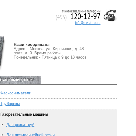
Многоканальные телефоны
120-12-97
(495)
info@metal-tec.ru
Наши координаты
Адрес: г.Москва, ул. Кирпичная, д. 48
поля, д. 9. Время работы:
Понедельник - Пятница с 9 до 18 часов
АТАЛОГ ОБОРУДОВАНИЯ:
Фаскосниматели
Труборезы
Газорезательные машины
Для резки труб
Для прямолинейной резки