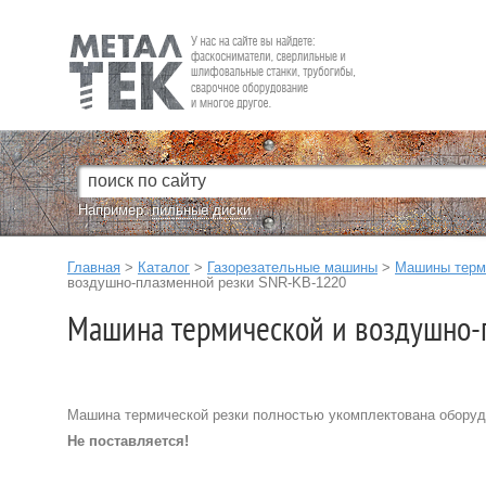
Fein — Профессиональный электроинструмент для обработки
металла.
Например:
пильные диски
Главная
>
Каталог
>
Газорезательные машины
>
Машины терми
воздушно-плазменной резки SNR-KB-1220
Машина термической и воздушно-
Машина термической резки полностью укомплектована оборудо
Не поставляется!