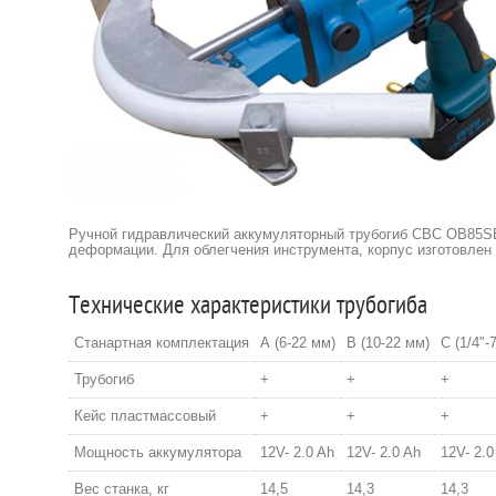
Ручной гидравлический аккумуляторный трубогиб CBC OB85SB 
деформации. Для облегчения инструмента, корпус изготовлен
Технические характеристики трубогиба
Станартная комплектация
А (6-22 мм)
В (10-22 мм)
С (1/4"-7
Трубогиб
+
+
+
Кейс пластмассовый
+
+
+
Мощность аккумулятора
12V- 2.0 Ah
12V- 2.0 Ah
12V- 2.0
Вес станка, кг
14,5
14,3
14,3