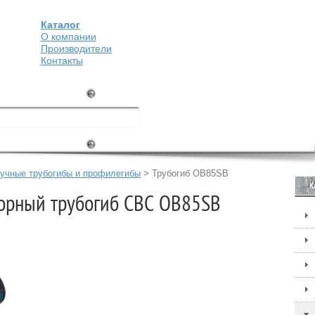
Каталог
О компании
Производители
Контакты
учные трубогибы и профилегибы
>
Трубогиб OB85SB
К
торный трубогиб CBC OB85SB