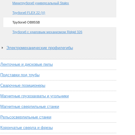
Минитрубогиб универсальный Stalex
Трубогиб FLEX 22 (V)
Трубогиб OB85SB
Трубогиб с храповым механизмом Ridgid 326
Электромеханические профилегибы
Ленточные и дисковые пилы
Подставки под трубы
Сварочные позиционеры
Магнитные грузозахваты и угольники
Магнитные сверлильные станки
Рельсосверлильные станки
Корончатые сверла и фрезы