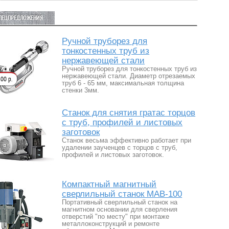
ПЕЦПРЕДЛОЖЕНИЯ:
Ручной труборез для
тонкостенных труб из
нержавеющей стали
Ручной труборез для тонкостенных труб из
нержавеющей стали. Диаметр отрезаемых
00 р.
труб 6 - 65 мм, максимальная толщина
стенки 3мм.
Станок для снятия гратас торцов
с труб, профилей и листовых
заготовок
Станок весьма эффективно работает при
удалении заученцев с торцов с труб,
профилей и листовых заготовок.
Компактный магнитный
сверлильный станок МАВ-100
Портативный сверлильный станок на
магнитном основании для сверления
отверстий "по месту" при монтаже
металлоконструкций и ремонте