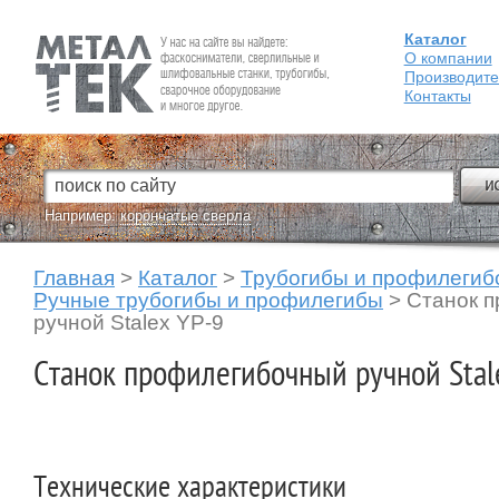
Каталог
Fein — Профессиональный электроинструмент для обработки
металла.
О компании
Производит
Контакты
Например:
корончатые сверла
Главная
>
Каталог
>
Трубогибы и профилегиб
Ручные трубогибы и профилегибы
>
Станок 
ручной Stalex YP-9
Станок профилегибочный ручной Stal
Технические характеристики