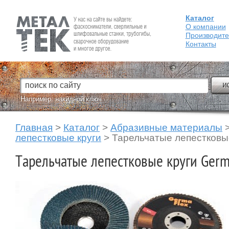
Каталог
Fein — Профессиональный электроинструмент для обработки
металла.
О компании
Производит
Контакты
Например:
накидной ключ
Главная
>
Каталог
>
Абразивные материалы
лепестковые круги
>
Тарельчатые лепестковые
Тарельчатые лепестковые круги Germa