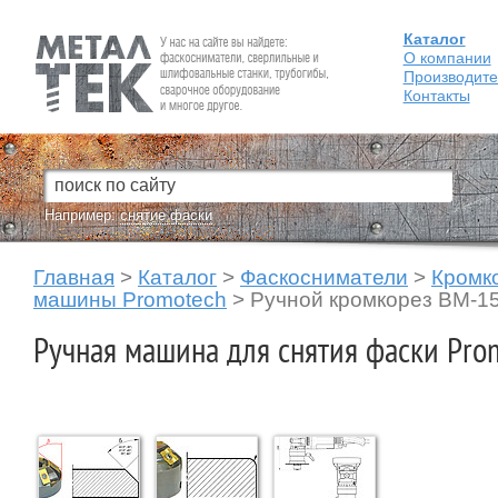
Каталог
Fein — Профессиональный электроинструмент для обработки
металла.
О компании
Производит
Контакты
Например:
снятие фаски
Главная
>
Каталог
>
Фаскосниматели
>
Кромк
машины Promotech
>
Ручной кромкорез BM-1
Ручная машина для снятия фаски Pr