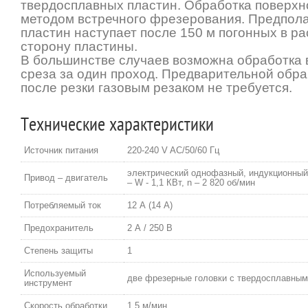
твердосплавных пластин. Обработка поверхн
методом встречного фрезерования. Предпол
пластин наступает после 150 м погонных в р
сторону пластины.
В большинстве случаев возможна обработка
среза за один проход. Предварительной обра
после резки газовым резаком не требуется.
Технические характеристики
Источник питания
220-240 V AC/50/60 Гц
электрический однофазный, индукционный
Привод – двигатель
– W - 1,1 КВт, n – 2 820 об/мин
Потребляемый ток
12 А (14 А)
Предохранитель
2 А / 250 В
Cтепень защиты
1
Используемый
две фрезерные головки с твердосплавным
инструмент
Скорость обработки
1,5 м/мин