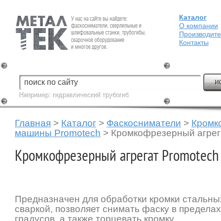
Каталог
Fein — Профессиональный электроинструмент для обработки
металла.
О компании
Производит
Контакты
Например:
гидравлический трубогиб
Главная
>
Каталог
>
Фаскосниматели
>
Кромк
машины Promotech
>
Кромкофрезерный агрег
Кромкофрезерный агрегат Promotech
Предназначен для обработки кромки стальны
сваркой, позволяет снимать фаску в пределах
градусов, а также торцевать кромку.