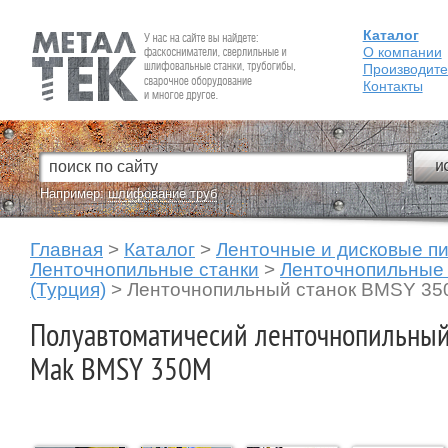
Каталог
Fein — Профессиональный электроинструмент для обработки
металла.
О компании
Производит
Контакты
Например:
шлифование труб
Главная
>
Каталог
>
Ленточные и дисковые п
Ленточнопильные станки
>
Ленточнопильные 
(Турция)
>
Ленточнопильный станок BMSY 3
Полуавтоматичесий ленточнопильный
Mak BMSY 350M