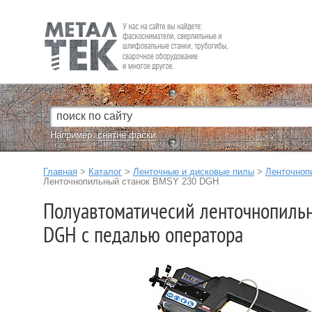
Fein — Профессиональный электроинструмент для обработки
металла.
Например:
снятие фаски
Главная
>
Каталог
>
Ленточные и дисковые пилы
>
Ленточноп
Ленточнопильный станок BMSY 230 DGH
Полуавтоматичесий ленточнопиль
DGH с педалью оператора