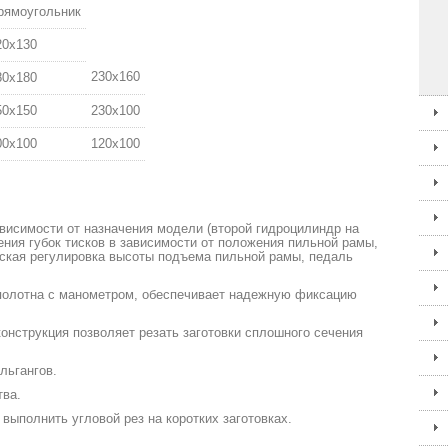
рямоугольник
20х130
230х160
80х180
50х150
230х100
00х100
120х100
висимости от назначения модели (второй гидроцилиндр на
ния губок тисков в зависимости от положения пильной рамы,
ская регулировка высоты подъема пильной рамы, педаль
полотна с манометром, обеспечивает надежную фиксацию
конструкция позволяет резать заготовки сплошного сечения
льгангов.
тва.
ыполнить угловой рез на коротких заготовках.