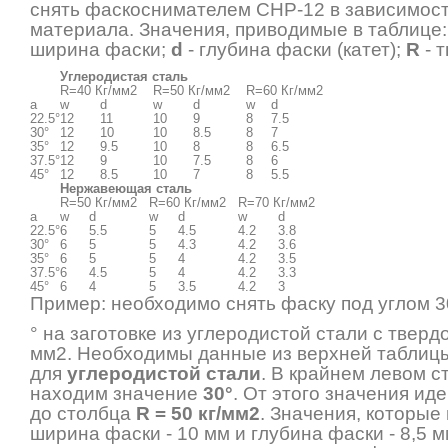
снять фаскоснимателем СНР-12 в зависимост
материала. Значения, приводимые в таблице
ширина фаски;
d
- глубина фаски (катет);
R
- 
Углеродистая сталь
R=40 Кг/мм2
R=50 Кг/мм2
R=60 Кг/мм2
a
w
d
w
d
w
d
22.5°
12
11
10
9
8
7.5
30°
12
10
10
8.5
8
7
35°
12
9.5
10
8
8
6.5
37.5°
12
9
10
7.5
8
6
45°
12
8.5
10
7
8
5.5
Нержавеющая сталь
R=50 Кг/мм2
R=60 Кг/мм2
R=70 Кг/мм2
a
w
d
w
d
w
d
22.5°
6
5.5
5
4.5
4.2
3.8
30°
6
5
5
4.3
4.2
3.6
35°
6
5
5
4
4.2
3.5
37.5°
6
4.5
5
4
4.2
3.3
45°
6
4
5
3.5
4.2
3
Пример: необходимо снять фаску под углом 3
° на заготовке из углеродистой стали с твердо
мм2. Необходимы данные из верхней таблиц
для
углеродистой стали
. В крайнем левом с
находим значение
30°
. От этого значения ид
до столбца
R = 50 кг/мм2
. Значения, которые
ширина фаски - 10 мм и глубина фаски - 8,5 м