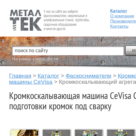
Каталог
Fein — Профессиональный электроинструмент для обработки
металла.
О компании
Производит
Контакты
Например:
снятие фаски
Главная
>
Каталог
>
Фаскосниматели
>
Кромк
машины CeVisa
>
Кромкоскалывающий агрега
Кромкоскалывающая машина CeVisa 
подготовки кромок под сварку