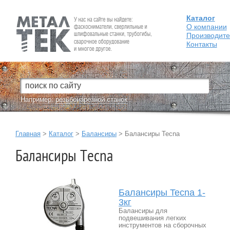
Каталог
Fein — Профессиональный электроинструмент для обработки
металла.
О компании
Производит
Контакты
Например:
резьбонарезной станок
Главная
>
Каталог
>
Балансиры
>
Балансиры Tecna
Балансиры Tecna
Балансиры Tecna 1-
3кг
Балансиры для
подвешивания легких
инструментов на сборочных