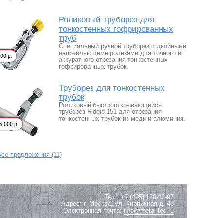
Роликовый труборез для
тонкостенных гофрированных
труб
Специальный ручной труборез с двойными
направляющими роликами для точного и
00 р.
аккуратного отрезания тонкостенных
гофрированных трубок.
Труборез для тонкостенных
трубок
Роликовый быстрооткрывающийся
труборез Ridgid 151 для отрезания
тонкостенных трубок из меди и алюминия.
3 000 р.
Все предложения (11)
Тел.: +7 (495) 120-12-97
Адрес: г. Москва, ул. Кирпичная д. 48
Электронная почта:
info@metal-tec.ru