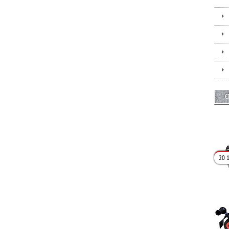
С
20 1