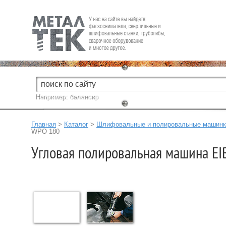
Fein — Профессиональный электроинструмент для обработки
металла.
Например:
балансир
Главная
>
Каталог
>
Шлифовальные и полировальные машинк
WPO 180
Угловая полировальная машина E