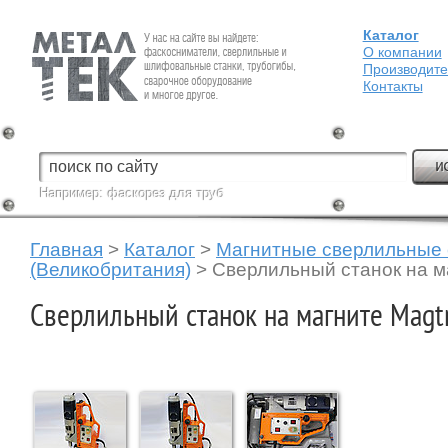
Каталог
Fein — Профессиональный электроинструмент для обработки
металла.
О компании
Производит
Контакты
Например:
фаскорез для труб
Главная
>
Каталог
>
Магнитные сверлильные 
(Великобритания)
>
Сверлильный станок на м
Сверлильный станок на магните Magt