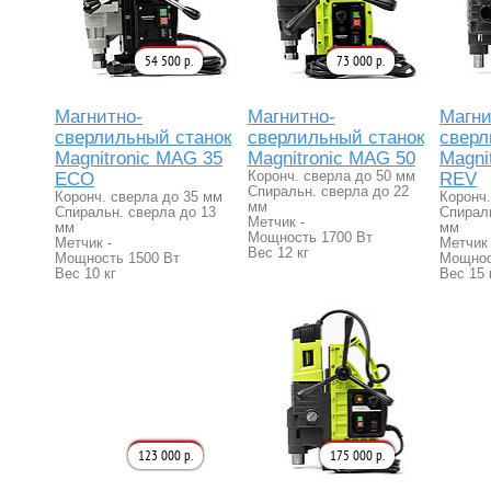
54 500 р.
73 000 р.
Магнитно-
Магнитно-
Магни
сверлильный станок
сверлильный станок
сверл
Magnitronic MAG 35
Magnitronic MAG 50
Magni
ECO
Коронч. сверла до 50 мм
REV
Спиральн. сверла до 22
Коронч. сверла до 35 мм
Коронч.
мм
Спиральн. сверла до 13
Спираль
Метчик -
мм
мм
Мощность 1700 Вт
Метчик -
Метчик
Вес 12 кг
Мощность 1500 Вт
Мощнос
Вес 10 кг
Вес 15 
123 000 р.
175 000 р.