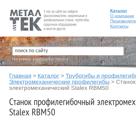
Каталог
Fein — Профессиональный электроинструмент для обработки
металла.
О компании
Производит
Контакты
Например:
корончатые сверла
Главная
>
Каталог
>
Трубогибы и профилегиб
Электромеханические профилегибы
>
Станок
электромеханический Stalex RBM50
Станок профилегибочный электромех
Stalex RBM50