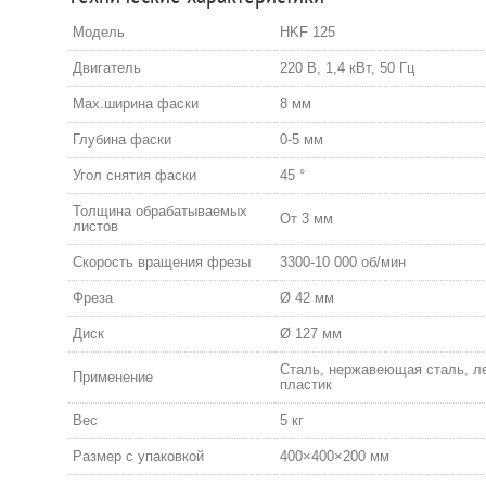
Модель
HKF 125
Двигатель
220 В, 1,4 кВт, 50 Гц
Мах.ширина фаски
8 мм
Глубина фаски
0-5 мм
Угол снятия фаски
45 °
Толщина обрабатываемых
От 3 мм
листов
Скорость вращения фрезы
3300-10 000 об/мин
Фреза
Ø 42 мм
Диск
Ø 127 мм
Сталь, нержавеющая сталь, ле
Применение
пластик
Вес
5 кг
Размер с упаковкой
400×400×200 мм