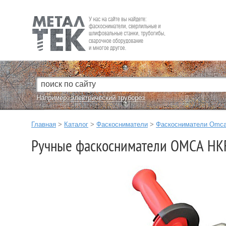
Fein — Профессиональный электроинструмент для обработки
металла.
Например:
электрический труборез
Главная
>
Каталог
>
Фаскосниматели
>
Фаскосниматели Omc
Ручные фаскосниматели OMCA HK