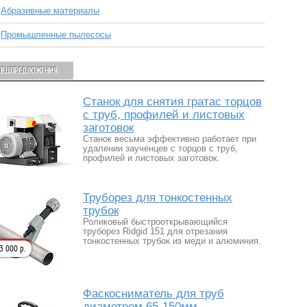
Абразивные материалы
Промышленные пылесосы
ПЕЦПРЕДЛОЖЕНИЯ:
Станок для снятия гратас торцов
с труб, профилей и листовых
заготовок
Станок весьма эффективно работает при
удалении заученцев с торцов с труб,
профилей и листовых заготовок.
Труборез для тонкостенных
трубок
Роликовый быстрооткрывающийся
труборез Ridgid 151 для отрезания
тонкостенных трубок из меди и алюминия.
3 000 р.
Фаскосниматель для труб
диаметром 65-150мм