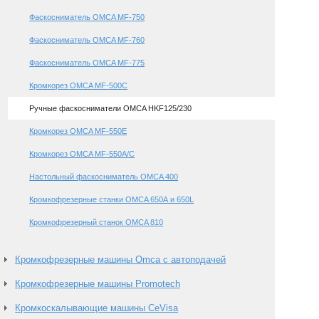
Фаскосниматель OMCA MF-750
Фаскосниматель OMCA MF-760
Фаскосниматель OMCA MF-775
Кромкорез OMCA MF-500C
Ручные фаскосниматели OMCA HKF125/230
Кромкорез OMCA MF-550Е
Кромкорез OMCA MF-550А/С
Настольный фаскосниматель OMCA 400
Кромкофрезерные станки OMCA 650А и 650L
Кромкофрезерный станок OMCA 810
Кромкофрезерные машины Omca с автоподачей
Кромкофрезерные машины Promotech
Кромкоскалывающие машины CeVisa