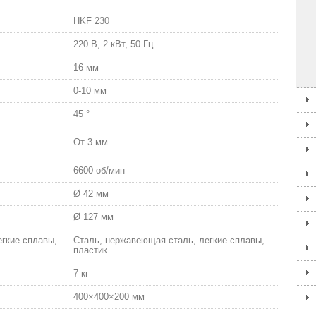
HKF 230
220 В, 2 кВт, 50 Гц
16 мм
0-10 мм
45 °
От 3 мм
6600 об/мин
Ø 42 мм
Ø 127 мм
гкие сплавы,
Сталь, нержавеющая сталь, легкие сплавы,
пластик
7 кг
400×400×200 мм