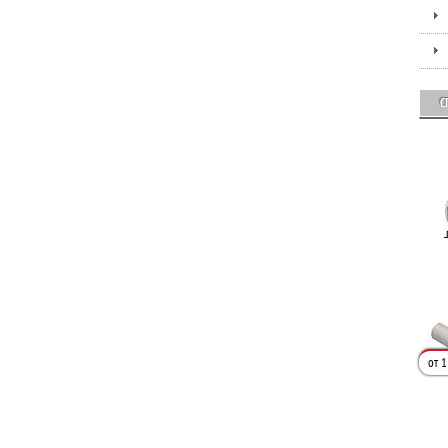
С
от 1