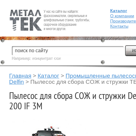
Каталог
Fein — Профессиональный электроинструмент для обработки
металла.
О компании
Производит
Контакты
Например:
концентрат сож
Главная
>
Каталог
>
Промышленные пылесос
Delfin
>
Пылесос для сбора СОЖ и стружки T
Пылесос для сбора СОЖ и стружки De
200 IF 3M