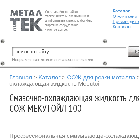
Каталог
Fein — Профессиональный электроинструмент для обработки
металла.
О компании
Производит
Контакты
Например:
магнитные сверлильные станки
Главная
>
Каталог
>
СОЖ для резки металла
охлаждающая жидкость Mecutoil
Смазочно-охлаждающая жидкость для
СОЖ МЕКУТОЙЛ 100
Профессиональная смазывающе-охлаждающа