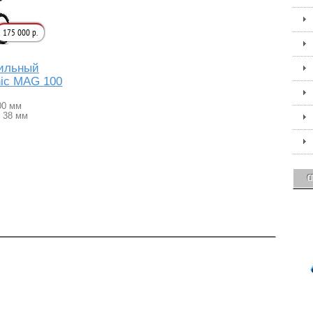
175 000 р.
лильный
nic MAG 100
00 мм
 38 мм
С