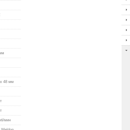
2
 мм
 х 48 мм
т
т
об/мин
 Weldon