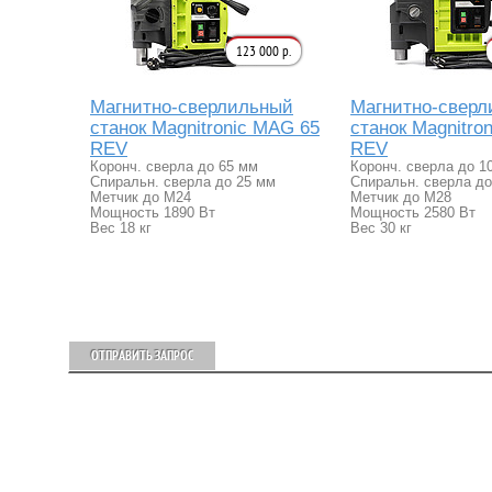
123 000 р.
Магнитно-сверлильный
Магнитно-свер
станок Magnitronic MAG 65
станок Magnitro
REV
REV
Коронч. сверла до 65 мм
Коронч. сверла до 1
Спиральн. сверла до 25 мм
Спиральн. сверла до
Метчик до М24
Метчик до М28
Мощность 1890 Вт
Мощность 2580 Вт
Вес 18 кг
Вес 30 кг
ОТПРАВИТЬ ЗАПРОС