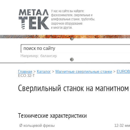
Fein — Профессиональный электроинструмент для обработки
металла.
Например:
балансир
Главная
>
Каталог
>
Магнитные сверлильные станки
>
EUROB
ЕСО.32-T
Сверлильный станок на магнитном
Технические характеристики
Ø кольцевой фрезы
12-32 мм