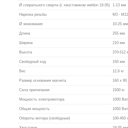
Ø спирального сверла (c хвостовиком weldon 19.05)
1-13 мм
Нарезка резьбы
М3 - М1
Ø зенкования
10-25 мм
Длина
255 мм
Ширина
210 мм
Высота
370-512
Свободный ход
150 мм
Вес
12,6 кг
Размер основания магнита
160 х 80
Сила прилипания
1500 кг
Мощность электромотора
1000 Ват
Общая мощность
1050 Ват
Обороты мотора (свободные)
100-450 
Хвостовик
19,05 мм