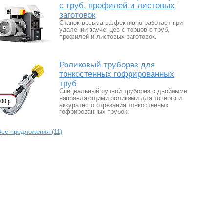
с труб, профилей и листовых
заготовок
Станок весьма эффективно работает при
удалении заученцев с торцов с труб,
профилей и листовых заготовок.
Роликовый труборез для
тонкостенных гофрированных
труб
Специальный ручной труборез с двойными
направляющими роликами для точного и
00 р.
аккуратного отрезания тонкостенных
гофрированных трубок.
Все предложения (11)
Тел.: +7 (495) 120-12-97
Адрес: г. Москва, ул. Кирпичная д. 48
Электронная почта:
info@metal-tec.ru