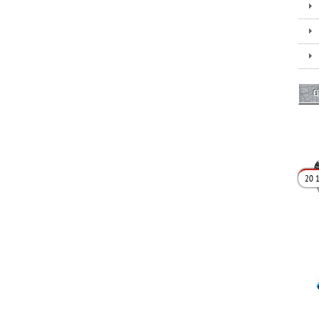
С
20 1