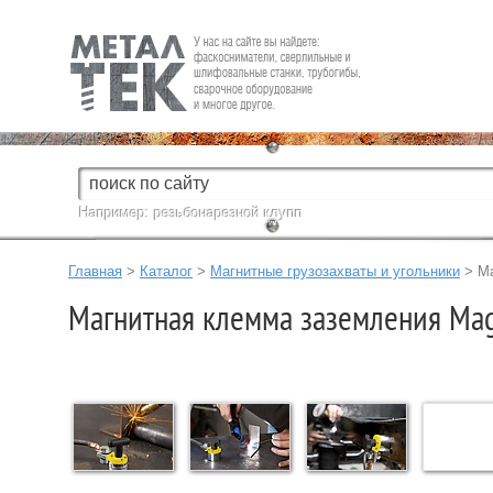
Fein — Профессиональный электроинструмент для обработки
металла.
Например:
резьбонарезной клупп
Главная
>
Каталог
>
Магнитные грузозахваты и угольники
>
Ма
Магнитная клемма заземления Mag