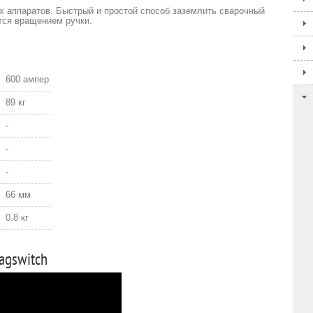
 аппаратов. Быстрый и простой способ заземлить сварочный
тся вращением ручки.
600 ампер
89 кг
-
-
-
66 мм
0.8 кг
agswitch