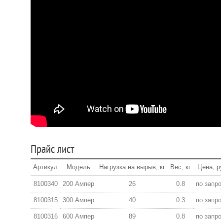
Прайс лист
Артикул
Модель
Нагрузка на вырыв, кг
Вес, кг
Цена, р
8100340
200 Ампер
26
0.8
по запр
8100315
300 Ампер
40
0.3
по запр
8100316
600 Ампер
89
0.8
по запр