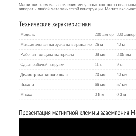
Магнитная клемма заземления минусовых контактов сварочных
аппарат к любой металлической конструкции. Магнит включае
Технические характеристики
Модель
200 ампер
300 ампер
Максимальная нагрузка на вырывание
26 кг
40 кг
Рабочая толщина материала
38 мм
3.05 мм
Сдвиг рабочей нагрузки
11 кг
9 кг
Диаметр магнитного поля
20 мм
40 мм
Высота
66 мм
57 мм
Масса
0.8 кг
0.3 кг
Презентация магнитной клеммы заземления M