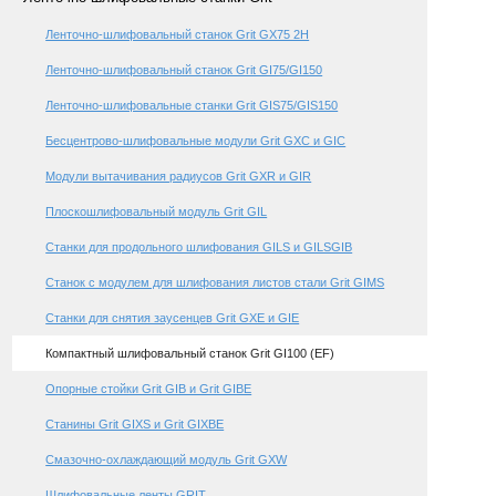
Ленточно-шлифовальный станок Grit GX75 2H
Ленточно-шлифовальный станок Grit GI75/GI150
Ленточно-шлифовальные станки Grit GIS75/GIS150
Бесцентрово-шлифовальные модули Grit GXC и GIC
Модули вытачивания радиусов Grit GXR и GIR
Плоскошлифовальный модуль Grit GIL
Станки для продольного шлифования GILS и GILSGIB
Станок с модулем для шлифования листов стали Grit GIMS
Станки для снятия заусенцев Grit GXE и GIE
Компактный шлифовальный станок Grit GI100 (EF)
Опорные стойки Grit GIB и Grit GIBE
Станины Grit GIXS и Grit GIXBE
Смазочно-охлаждающий модуль Grit GXW
Шлифовальные ленты GRIT