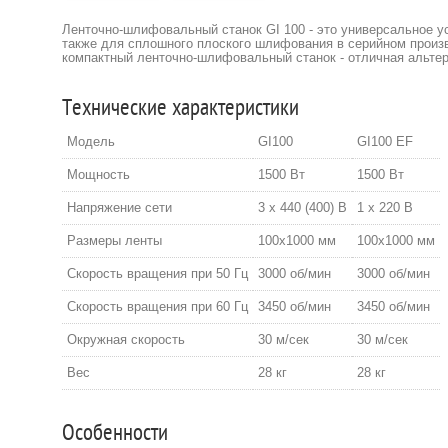
Ленточно-шлифовальный станок GI 100 - это универсальное ус
также для сплошного плоского шлифования в серийном произ
компактный ленточно-шлифовальный станок - отличная альте
Технические характеристики
Модель
GI100
GI100 EF
Мощность
1500 Вт
1500 Вт
Напряжение сети
3 х 440 (400) В
1 х 220 В
Размеры ленты
100х1000 мм
100х1000 мм
Скорость вращения при 50 Гц
3000 об/мин
3000 об/мин
Скорость вращения при 60 Гц
3450 об/мин
3450 об/мин
Окружная скорость
30 м/сек
30 м/сек
Вес
28 кг
28 кг
Особенности