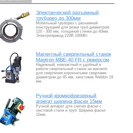
Электрический разъемный
труборез до 300мм
Мобильный труборез с разъемной
конструкцией для резки труб диаметром
120 - 300 мм, толщиной стенки до 60мм.
Электропривод 220В 1000Вт.
Магнитный сверлильный станок
Magtron MBE-40 FR с реверсом
Надежный, компактный и удобный в
работе сверлильный станок на магните
для сверления корончатыми сверлами
диаметром до 45 мм, хвостовик Weldon 19
мм.
Ручной кромкофрезерный
агрегат ширина фаски 15мм
Ручной аппарат для снятия фаски с
листовой стали и труб. Ширина фаски
15мм.