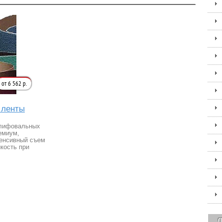
от 6 562 р.
 ленты
шлифовальных
емиум,
тенсивный съем
кость при
С