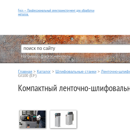
Fein — Профессиональный электроинструмент для обработки
металла.
Например:
фаскосниматель
Главная
>
Каталог
>
Шлифовальные станки
>
Ленточно-шлифо
GI100 (EF)
Компактный ленточно-шлифовальный