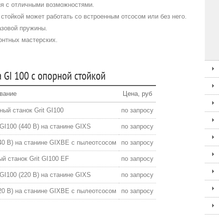
я с отличными возможностями.
стойкой может работать со встроенным отсосом или без него.
азовой пружины.
онтных мастерских.
 GI 100 с опорной стойкой
вание
Цена, руб
ый станок Grit GI100
по запросу
I100 (440 В) на станине GIXS
по запросу
40 В) на станине GIXBE с пылеотсосом
по запросу
 станок Grit GI100 EF
по запросу
I100 (220 В) на станине GIXS
по запросу
20 В) на станине GIXBE с пылеотсосом
по запросу